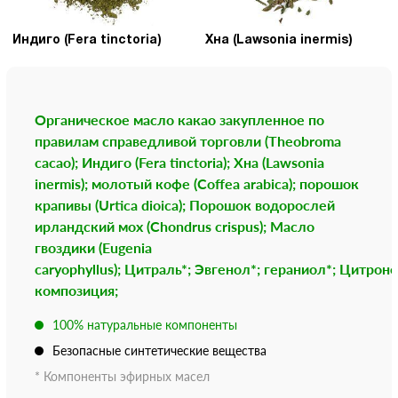
Индиго (Fera tinctoria)
Хна (Lawsonia inermis)
Органическое масло какао закупленное по
правилам справедливой торговли (Theobroma
cacao); Индиго (Fera tinctoria); Хна (Lawsonia
inermis); молотый кофе (Coffea arabica); порошок
крапивы (Urtica dioica); Порошок водорослей
ирландский мох (Chondrus crispus); Масло
гвоздики (Eugenia
caryophyllus); Цитраль*; Эвгенол*; гераниол*; Цитро
композиция;
100% натуральные компоненты
Безопасные синтетические вещества
* Компоненты эфирных масел