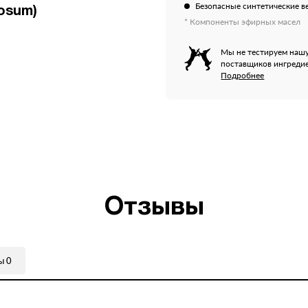
Безопасные синтетические в
osum)
* Компоненты эфирных масел
Мы не тестируем нашу
поставщиков ингредие
Подробнее
Отзывы
вы
0