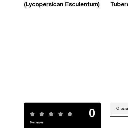
(Lycopersican Esculentum)
Tuber
Отзы
0
0
отзывов