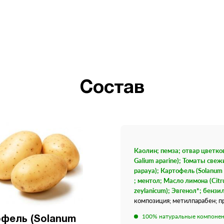
Состав
Каолин; пемза; отвар цветков
Galium aparine); Томаты свежи
papaya); Картофель (Solanum
; ментол; Масло лимона (Cit
zeylanicum); Эвгенол*; бенз
композиция; метилпарабен; п
100% натуральные компоне
фель (Solanum