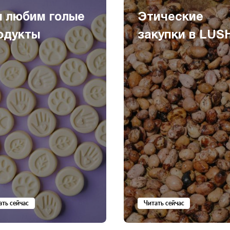
 любим голые
Этические
одукты
закупки в LUS
ать сейчас
Читать сейчас