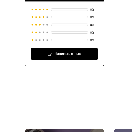
0
%
0
%
0
%
0
%
0
%
Написать отзыв