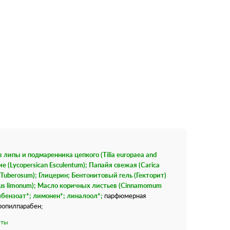
 липы и подмаренника цепкого (Tilia europaea and
е (Lycopersican Esculentum); Папайя свежая (Carica
 Tuberosum); Глицерин; Бентонитовый гель (Гекторит)
rus limonum); Масло коричных листьев (Cinnamomum
илбензоат*; лимонен*; линалоол*;
парфюмерная
ропилпарабен;
нты