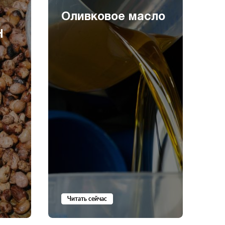
Оливковое масло
Н
H
и
в
Читать сейчас
Ч