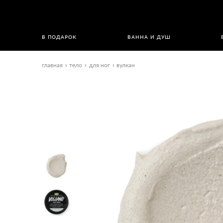
В ПОДАРОК
ВАННА И ДУШ
главная
тело
для ног
вулкан