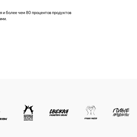
ая и более чем 80 процентов продуктов
етики в мире ежегодно гибнет 8
ами.