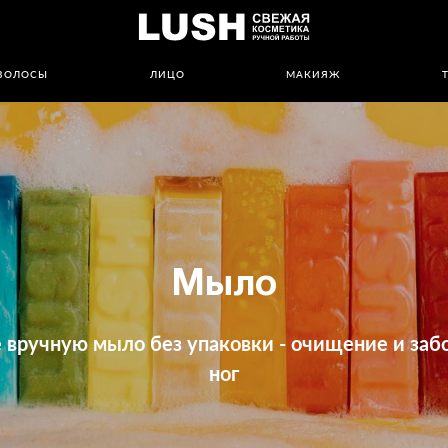
ВОЛОСЫ
ЛИЦО
МАКИЯЖ
Мыло
 вручную мыло без упаковки - очищение и забо
ног