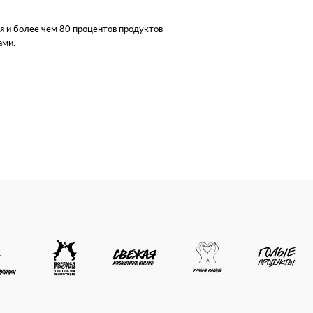
ая и более чем 80 процентов продуктов
етики в мире ежегодно гибнет 8
ами.