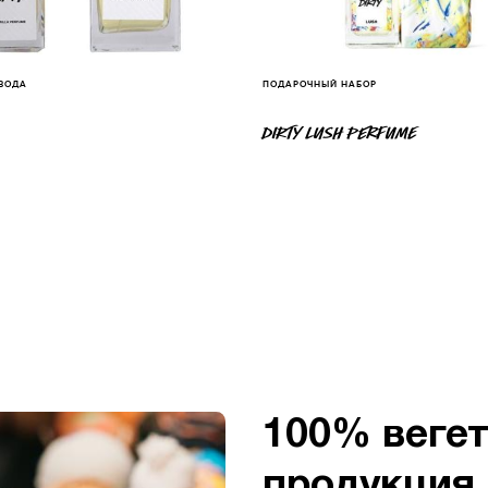
 ВОДА
ПОДАРОЧНЫЙ НАБОР
DIRTY LUSH PERFUME
100% веге
Этические
Боремся пр
Свежая кос
Ручная раб
Голые про
продукция
животных