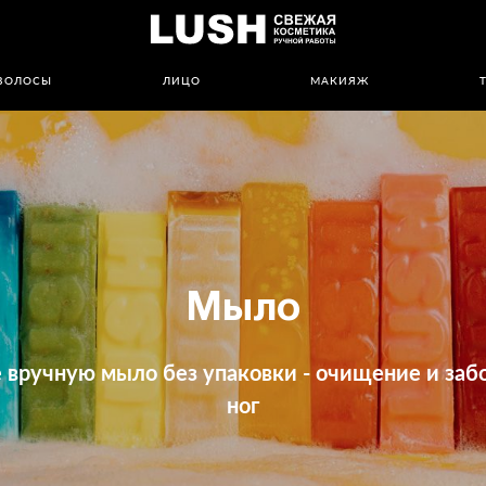
ВОЛОСЫ
ЛИЦО
МАКИЯЖ
Мыло
 вручную мыло без упаковки - очищение и забо
ног