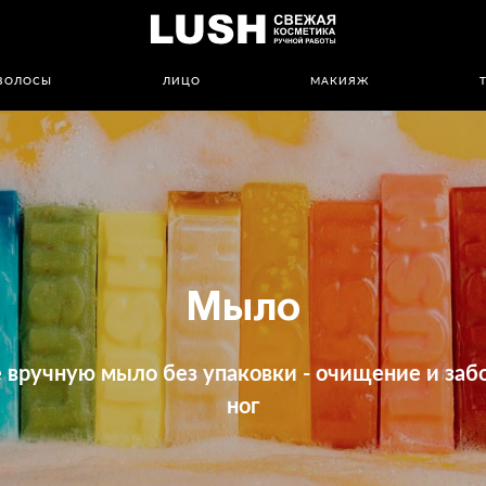
ВОЛОСЫ
ЛИЦО
МАКИЯЖ
Мыло
 вручную мыло без упаковки - очищение и забо
ног