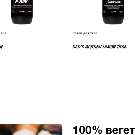
ТЕЛА
СПРЕЙ ДЛЯ ТЕЛА
IN
DAD’S GARDEN LEMON TREE
100% веге
Этические
Боремся пр
Свежая кос
Ручная раб
Голые про